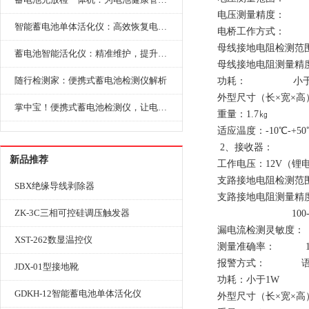
电压测量精度： 0
智能蓄电池单体活化仪：高效恢复电池性能，延长蓄电池使用寿命
电桥工作方式： 
母线接地电阻检测范围： 
蓄电池智能活化仪：精准维护，提升电池健康状态
母线接地电阻测量精度： 
随行检测家：便携式蓄电池检测仪解析
功耗： 小于1
外型尺寸（长×宽×高）：2
掌中宝！便携式蓄电池检测仪，让电池检测变得简单又快捷！
重量：1.7㎏
适应温度：-10℃-+50
2、接收器：
新品推荐
工作电压：12V（锂电池
支路接地电阻检测范围： 
SBX绝缘导线剥除器
支路接地电阻测量精度： 0
ZK-3C三相可控硅调压触发器
100-200k
漏电流检测灵敏度： 
XST-262数显温控仪
测量准确率： 10
报警方式： 语音
JDX-01型接地靴
功耗：小于1W
GDKH-12智能蓄电池单体活化仪
外型尺寸（长×宽×高）：2