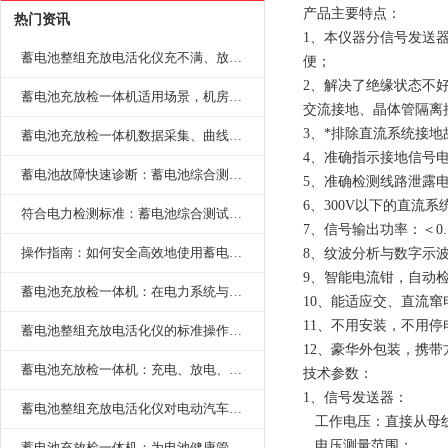
产品主要特点：
热门资讯
1、本仪器分信号发送
蓄电池整组充放电活化仪充不满、放不完怎么办？
便；
2、解决了绝缘状态不
蓄电池充放检一体机适用场景，机房基站变电站铅酸蓄电池维护检测应用
交流接地、晶体管隔离
3、*排除直流系统接
蓄电池充放检一体机数据采集、曲线分析与电池健康状态智能评估功能详解
4、准确指示接地信号
蓄电池故障快速诊断：蓄电池综合测试仪判断落后电池的方法与标准
5、准确检测线路泄露
6、300V以下的直
符合电力检测标准：蓄电池综合测试仪测试规范与精度校准方法详解
7、信号输出功率：＜
操作指南：如何安全高效地使用蓄电池智能活化仪？
8、纹波分析与数字示
9、智能电流钳，自动
蓄电池充放检一体机：在电力系统与储能设备中的创新应用，确保蓄电池性能与可靠性
10、能适应交、直流
11、不用安装，不用
蓄电池整组充放电活化仪的标准操作流程：从接线设置到充放电参数设定的安全规范
12、豪华外包装，携带
蓄电池充放检一体机：充电、放电、检测三功能集成设备
技术参数：
1、信号发送器：
蓄电池整组充放电活化仪对电动汽车电池有帮助吗？
工作电压：直接从母线上
电压测量范围： 0-
蓄电池充放检一体机：为电池健康管理提供一站式解决方案