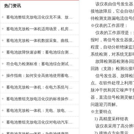
该仪表由信号发生器、
热门资讯
接地故障后，它会自动
蓄电池整组充放电活化仪充不满、放不完怎么办？
待检测支路漏电流信号
※仪表的工作原理：
蓄电池充放检一体机适用场景，机房基站变电站铅酸蓄电池维护检测应用
仪表的工作原理是：当
报时，将信号发生器接
蓄电池充放检一体机数据采集、曲线分析与电池健康状态智能评估功能详解
程度，自动分析绝缘监
蓄电池故障快速诊断：蓄电池综合测试仪判断落后电池的方法与标准
系统检测，对系统无影
故障检测器检测各回路
符合电力检测标准：蓄电池综合测试仪测试规范与精度校准方法详解
回路（支路）检测出接
操作指南：如何安全高效地使用蓄电池智能活化仪？
信号发生器、故障检测
点。在软件处理上利用
蓄电池充放检一体机：在电力系统与储能设备中的创新应用，确保蓄电池性能与可靠性
脉冲干扰和其它噪声干
器，直流信号检测灵敏度
蓄电池整组充放电活化仪的标准操作流程：从接线设置到充放电参数设定的安全规范
问题迎刃而解。
蓄电池充放检一体机：充电、放电、检测三功能集成设备
※主要特点
1) 高精度采样钳表
蓄电池整组充放电活化仪对电动汽车电池有帮助吗？
该仪表采用了高分辨率
2) 接地点方向显示
蓄电池充放检一体机：为电池健康管理提供一站式解决方案