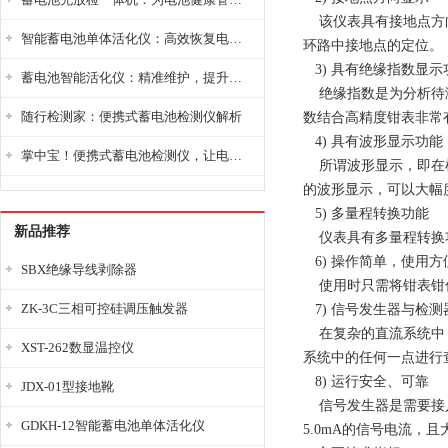
该仪表具有接地点方向
智能蓄电池单体活化仪：高效恢复电池性能，延长蓄电池使用寿命
环路中接地点的定位。
3) 具有绝缘指数显示
蓄电池智能活化仪：精准维护，提升电池健康状态
绝缘指数是为分析待测
随行检测家：便携式蓄电池检测仪解析
数结合高精度钳表非常
4) 具有波形显示功能
掌中宝！便携式蓄电池检测仪，让电池检测变得简单又快捷！
所谓波形显示，即在检
的波形显示，可以大幅
5) 多量程转换功能
新品推荐
仪表具有多量程转换功
6) 操作简单，使用方
SBX绝缘导线剥除器
使用时只需将钳表钳住
ZK-3C三相可控硅调压触发器
7) 信号发生器与检
在复杂的直流系统中，
XST-262数显温控仪
系统中的任何一点进行
8) 运行安全、可靠
JDX-01型接地靴
信号发生器是需要接入
GDKH-12智能蓄电池单体活化仪
5.0mA的信号电流，