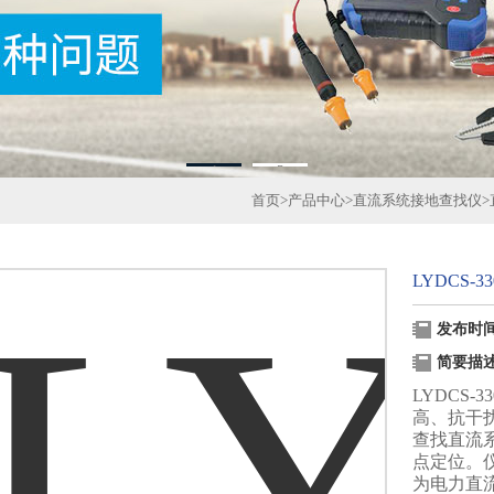
1
2
首页
>
产品中心
>
直流系统接地查找仪
>
LYDCS
发布时间：
简要描
LYDCS
高、抗干
查找直流
点定位。
为电力直