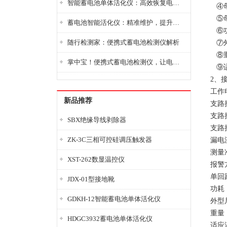
智能蓄电池单体活化仪：高效恢复电池性能，延长蓄电池使用寿命
④母
⑤母
蓄电池智能活化仪：精准维护，提升电池健康状态
⑥功
随行检测家：便携式蓄电池检测仪解析
⑦外
⑧重
掌中宝！便携式蓄电池检测仪，让电池检测变得简单又快捷！
⑨适
2、
工作电
新品推荐
支路接
支路
SBX绝缘导线剥除器
支路
ZK-3C三相可控硅调压触发器
漏电
测量
XST-262数显温控仪
报警
单回
JDX-01型接地靴
功耗
GDKH-12智能蓄电池单体活化仪
外型尺
重量：
HDGC3932蓄电池单体活化仪
适应温