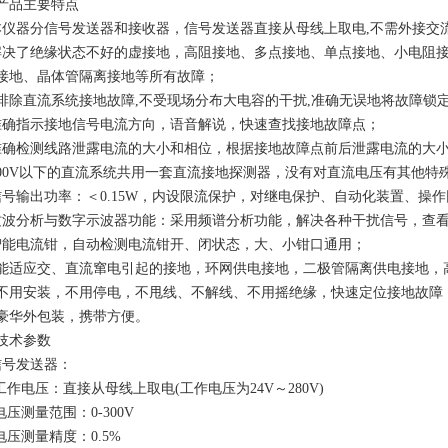
产品主要特点
本仪器分信号发送器和接收器，信号发送器直接从母线上取电,不需外接交
解决了绝缘状态不好的虚接地，高阻接地、多点接地、单点接地、小电阻
接地、晶体管隔离接地等所有故障；
*排除直流系统接地故障,不受现场分布大电容的干扰,准确无误地将故障锁定
准确指示接地信号电流方向，语音解说，快速查找接地故障点；
准确检测线路泄露电流的大小和相位，根据接地故障点前后泄露电流的大
500V以下的直流系统共用一套直流接地探测器，没有对直流电压有其他特
信号输出功率：＜0.15W，内设限流保护，对继电保护、自动化装置、操
纹波分析与数字示波器功能：采用频谱分析功能，解决各种干扰信号，查
智能电流钳，自动检测电流钳开、闭状态，大、小钳口通用；
、能适应交、直流窜电引起的接地，环网供电接地，二极管隔离供电接地，
、不用安装，不用停电，不甩线、不解线、不用摇绝缘，快速定位接地故障
、豪华外包装，携带方便。
技术参数
信号发送器：
作电压：直接从母线上取电(工作电压为24V～280V)
压测量范围：0-300V
压测量精度：0.5%