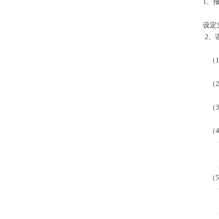
1、
设定
2、
（1
语音
（2
未
（3
未
（4
开：
关：
出
（5
开：
关：
出