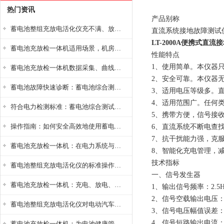
热门资讯
产品别称
蓄电池整组充放电活化仪充不满、放不完怎么办？
直流系统接地故障测试
LT-2000A便携式直
蓄电池充放检一体机适用场景，机房基站变电站铅酸蓄电池维护检测应用
性能特点
1、使用简单。本仪器
蓄电池充放检一体机数据采集、曲线分析与电池健康状态智能评估功能详解
2、安全可靠。本仪器
蓄电池故障快速诊断：蓄电池综合测试仪判断落后电池的方法与标准
3、适用电压等级多。直流
4、适用范围广。任何
符合电力检测标准：蓄电池综合测试仪测试规范与精度校准方法详解
5、携带方便，信号接
操作指南：如何安全高效地使用蓄电池智能活化仪？
6、直流系统不断电查
7、抗干扰能力强，克
蓄电池充放检一体机：在电力系统与储能设备中的创新应用，确保蓄电池性能与可靠性
8、智能化充电管理，
技术指标
蓄电池整组充放电活化仪的标准操作流程：从接线设置到充放电参数设定的安全规范
一、信号发生器
蓄电池充放检一体机：充电、放电、检测三功能集成设备
1、输出信号频率：2.5H
2、信号空载输出电压：±
蓄电池整组充放电活化仪对电动汽车电池有帮助吗？
3、信号电压幅值误差：
4、信号短路输出电流：≤
蓄电池充放检一体机：为电池健康管理提供一站式解决方案