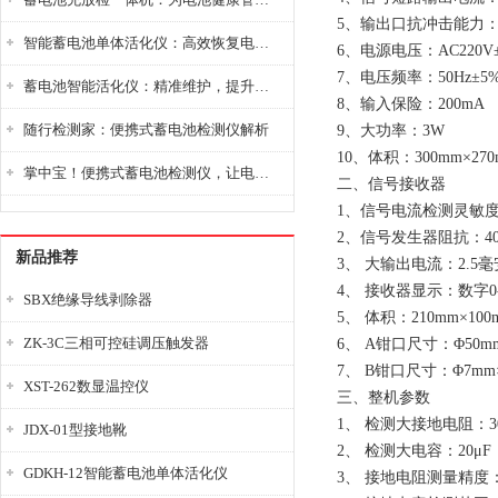
5、输出口抗冲击能力：
智能蓄电池单体活化仪：高效恢复电池性能，延长蓄电池使用寿命
6、电源电压：AC220V±
7、电压频率：50Hz±5
蓄电池智能活化仪：精准维护，提升电池健康状态
8、输入保险：200mA
随行检测家：便携式蓄电池检测仪解析
9、大功率：3W
10、体积：300mm×270
掌中宝！便携式蓄电池检测仪，让电池检测变得简单又快捷！
二、信号接收器
1、信号电流检测灵敏度：
2、信号发生器阻抗：4
新品推荐
3、 大输出电流：2.5毫
4、 接收器显示：数字0-
SBX绝缘导线剥除器
5、 体积：210mm×100
ZK-3C三相可控硅调压触发器
6、 A钳口尺寸：Φ50m
7、 B钳口尺寸：Φ7mm
XST-262数显温控仪
三、整机参数
1、 检测大接地电阻：30
JDX-01型接地靴
2、 检测大电容：20μF
GDKH-12智能蓄电池单体活化仪
3、 接地电阻测量精度：0-