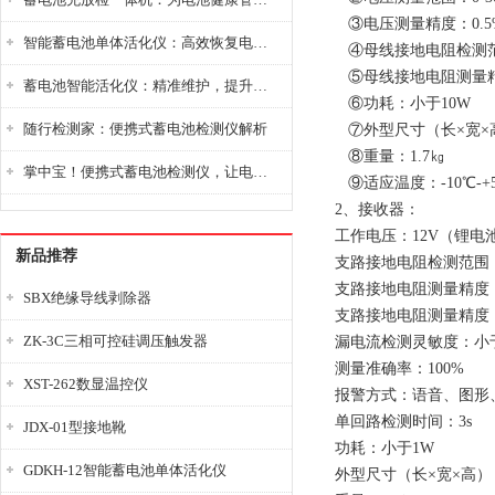
③电压测量精度：0.5
智能蓄电池单体活化仪：高效恢复电池性能，延长蓄电池使用寿命
④母线接地电阻检测范围：
⑤母线接地电阻测量精
蓄电池智能活化仪：精准维护，提升电池健康状态
⑥功耗：小于10W
随行检测家：便携式蓄电池检测仪解析
⑦外型尺寸（长×宽×高）
⑧重量：1.7㎏
掌中宝！便携式蓄电池检测仪，让电池检测变得简单又快捷！
⑨适应温度：-10℃-+
2、接收器：
工作电压：12V（锂电池工
新品推荐
支路接地电阻检测范围： 0
支路接地电阻测量精度
SBX绝缘导线剥除器
支路接地电阻测量精度：
ZK-3C三相可控硅调压触发器
漏电流检测灵敏度：小于0
测量准确率：100%
XST-262数显温控仪
报警方式：语音、图形
单回路检测时间：3s
JDX-01型接地靴
功耗：小于1W
GDKH-12智能蓄电池单体活化仪
外型尺寸（长×宽×高）：2