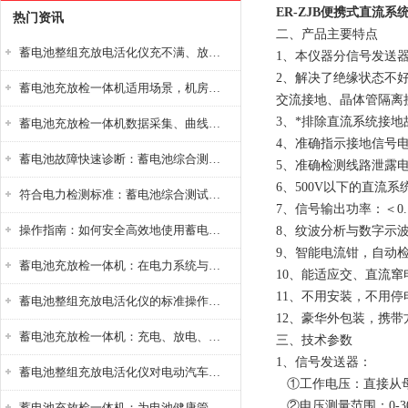
ER-ZJB便携式直流
热门资讯
二、产品主要特点
蓄电池整组充放电活化仪充不满、放不完怎么办？
1、本仪器分信号发送
2、解决了绝缘状态不
蓄电池充放检一体机适用场景，机房基站变电站铅酸蓄电池维护检测应用
交流接地、晶体管隔离
3、*排除直流系统接地
蓄电池充放检一体机数据采集、曲线分析与电池健康状态智能评估功能详解
4、准确指示接地信号
蓄电池故障快速诊断：蓄电池综合测试仪判断落后电池的方法与标准
5、准确检测线路泄露
6、500V以下的直
符合电力检测标准：蓄电池综合测试仪测试规范与精度校准方法详解
7、信号输出功率：＜
操作指南：如何安全高效地使用蓄电池智能活化仪？
8、纹波分析与数字示
9、智能电流钳，自动
蓄电池充放检一体机：在电力系统与储能设备中的创新应用，确保蓄电池性能与可靠性
10、能适应交、直流
11、不用安装，不用
蓄电池整组充放电活化仪的标准操作流程：从接线设置到充放电参数设定的安全规范
12、豪华外包装，携带
蓄电池充放检一体机：充电、放电、检测三功能集成设备
三、技术参数
1、信号发送器：
蓄电池整组充放电活化仪对电动汽车电池有帮助吗？
①工作电压：直接从母线
②电压测量范围：0-30
蓄电池充放检一体机：为电池健康管理提供一站式解决方案