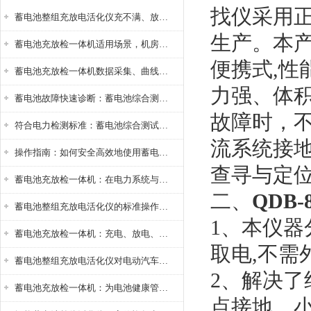
找仪采用
蓄电池整组充放电活化仪充不满、放不完怎么办？
生产。本
蓄电池充放检一体机适用场景，机房基站变电站铅酸蓄电池维护检测应用
便携式,
蓄电池充放检一体机数据采集、曲线分析与电池健康状态智能评估功能详解
力强、体
蓄电池故障快速诊断：蓄电池综合测试仪判断落后电池的方法与标准
故障时，
符合电力检测标准：蓄电池综合测试仪测试规范与精度校准方法详解
流系统接
操作指南：如何安全高效地使用蓄电池智能活化仪？
查寻与定
蓄电池充放检一体机：在电力系统与储能设备中的创新应用，确保蓄电池性能与可靠性
二、
QDB
蓄电池整组充放电活化仪的标准操作流程：从接线设置到充放电参数设定的安全规范
1、本仪
蓄电池充放检一体机：充电、放电、检测三功能集成设备
取电,不需
蓄电池整组充放电活化仪对电动汽车电池有帮助吗？
2、解决
蓄电池充放检一体机：为电池健康管理提供一站式解决方案
点接地、