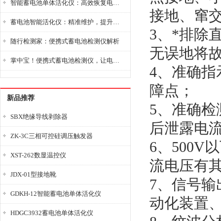
智能蓄电池单体活化仪：高效恢复电池性能，延长蓄电池使用寿命
接地、窜
蓄电池智能活化仪：精准维护，提升电池健康状态
3、*排除
随行检测家：便携式蓄电池检测仪解析
无误地将故
掌中宝！便携式蓄电池检测仪，让电池检测变得简单又快捷！
4、准确
障点；
新品推荐
5、准确
SBX绝缘导线剥除器
后泄露电
ZK-3C三相可控硅调压触发器
6、500
XST-262数显温控仪
流电压有
JDX-01型接地靴
7、信号输
GDKH-12智能蓄电池单体活化仪
动化装置
HDGC3932蓄电池单体活化仪