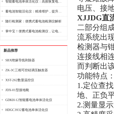
智能蓄电池单体活化仪：高效恢复电池性能，延长蓄电池使用寿命
电压、接
蓄电池智能活化仪：精准维护，提升电池健康状态
XJJDG
随行检测家：便携式蓄电池检测仪解析
二部分组
掌中宝！便携式蓄电池检测仪，让电池检测变得简单又快捷！
流系统出
检测器与
新品推荐
连接线相
SBX绝缘导线剥除器
而判断出
ZK-3C三相可控硅调压触发器
功能特点
XST-262数显温控仪
1.定位查
JDX-01型接地靴
地、正负
GDKH-12智能蓄电池单体活化仪
2.测量显
HDGC3932蓄电池单体活化仪