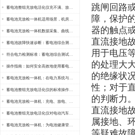
跳闸回路
蓄电池整组充放电活化仪充不满、放不完怎么办？
障，保护
蓄电池充放检一体机适用场景，机房基站变电站铅酸蓄电池维护检测应用
器的触点
蓄电池充放检一体机数据采集、曲线分析与电池健康状态智能评估功能详解
直流接地
蓄电池故障快速诊断：蓄电池综合测试仪判断落后电池的方法与标准
用于电压
符合电力检测标准：蓄电池综合测试仪测试规范与精度校准方法详解
的处理大
操作指南：如何安全高效地使用蓄电池智能活化仪？
的绝缘状
蓄电池充放检一体机：在电力系统与储能设备中的创新应用，确保蓄电池性能与可靠性
性；对于
蓄电池整组充放电活化仪的标准操作流程：从接线设置到充放电参数设定的安全规范
的判断力
蓄电池充放检一体机：充电、放电、检测三功能集成设备
直流接地
蓄电池整组充放电活化仪对电动汽车电池有帮助吗？
属接地、
蓄电池充放检一体机：为电池健康管理提供一站式解决方案
等疑难故