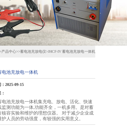
>
产品中心
>>
蓄电池充放电仪
>
JHCF-IV 蓄电池充放电一体机
V 蓄电池充放电一体机
2025-09-15
述：
IV 蓄电池充放电一体机集充电、放电、活化、快速
线监测功能为一体,功能齐全，一机多用。是对蓄
行核容实验和维护的理想仪器。 对于减少企业成
维护人员的劳动强度，有较强的实用意义。