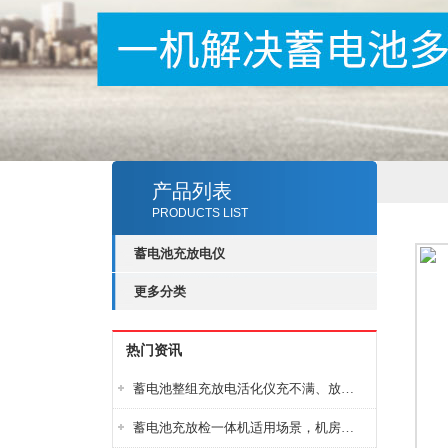
产品列表
PRODUCTS LIST
蓄电池充放电仪
更多分类
热门资讯
蓄电池整组充放电活化仪充不满、放不完怎么办？
蓄电池充放检一体机适用场景，机房基站变电站铅酸蓄电池维护检测应用