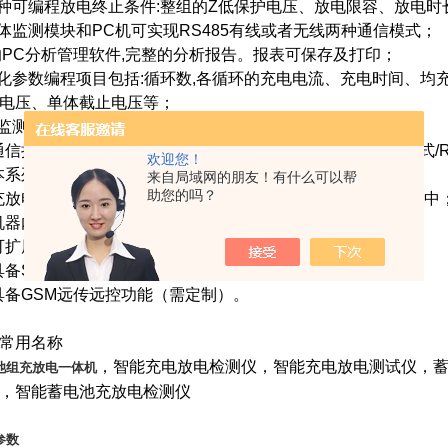
四种可编程放电终止条件:整组的Z低保护电压、放电限容、放电时
单体监测模块和PC机可实现RS485有线或者无线两种通信模式；
*的PC分析管理软件,完整的分析报告。报表可保存及打印；
活化参数编程项目包括:循环数,各循环的充电电流、充电时间、
电压、单体截止电压等；
可监测充放电电池温度,防止事故发生；
.通信接口丰富:单节监测模块和主机间可选RS485/网口/无线模式/
欢迎您！
.本系列产品规格齐全,涵盖各种系统电压,电流范围；
来自局域网的朋友！有什么可以帮
助您的吗？
.充放电数据和电压、电流曲线数据转存到U盘，或上传到PC机中
.机器内部具备多重反接、过压、过流、过热保护；
.可扩展有快速核容，并机充放电，在线监测功能；
.具备SD-Card海量存储功能（需定制）；
.具备GSM远传远控功能（需定制）。
常用名称
，智能充电放电检测仪，智能充电放电测试仪，
池组充放电一体机
，智能蓄电池充放电检测仪
参数