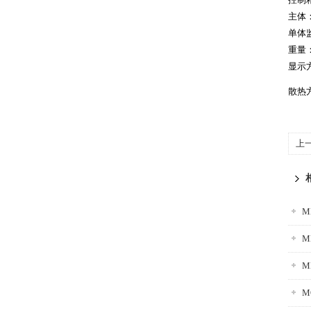
主体
单体
重量
显示
散热
上
M
M
M