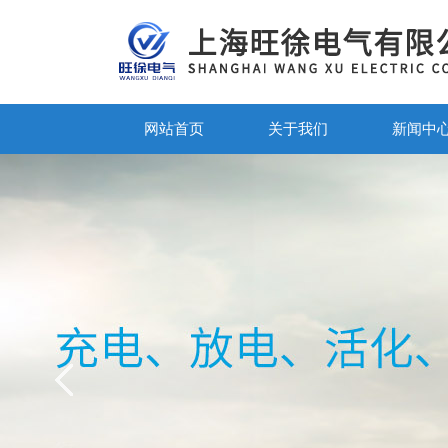
网站首页
关于我们
新闻中