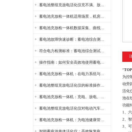
蓄电池整组充放电活化仪充不满、放不完怎么办？
蓄电池充放检一体机适用场景，机房基站变电站铅酸蓄电池维护检测应用
蓄电池充放检一体机数据采集、曲线分析与电池健康状态智能评估功能详解
蓄电池故障快速诊断：蓄电池综合测试仪判断落后电池的方法与标准
符合电力检测标准：蓄电池综合测试仪测试规范与精度校准方法详解
操作指南：如何安全高效地使用蓄电池智能活化仪？
“
TO
蓄电池充放检一体机：在电力系统与储能设备中的创新应用，确保蓄电池性能与可靠性
为控
动旁
蓄电池整组充放电活化仪的标准操作流程：从接线设置到充放电参数设定的安全规范
活化
蓄电池充放检一体机：充电、放电、检测三功能集成设备
池在
功能
蓄电池整组充放电活化仪对电动汽车电池有帮助吗？
1、
2、
蓄电池充放检一体机：为电池健康管理提供一站式解决方案
3、
智能蓄电池单体活化仪：高效恢复电池性能，延长蓄电池使用寿命