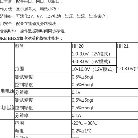
接口丰富，配备串口、网口、USB口；
操作方便：显示屏幕大、精致小巧；
经济性好：可活化2V、6V、12V电池，过压、过流、过热保护；
使用安全：配备在线修复旁路模块；
内含实时钟，操作数据和时间同步存储。
UKE HHXX蓄电池活化仪
技术指标：
型号
HH20
HH21
1.0-3.0V（2V模式）
4.0-8.0V（6V模式）
范围
1.0-3.0V
10-16.0V（12V模式）
测试精度
0.5%±5dgt
控制精度
0.5%±5dgt
放电电压
分辨率
0.1v
测试精度
0.5%±5dgt
放电电流
控制精度
0.5%±5dgt
分辨率
0.1A
范围
-20℃～80℃
精度
0.2%±1℃