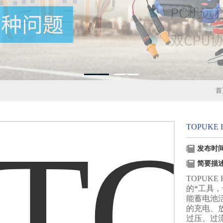
1
2
首
TOPUK
发布时间：
简要描
TOPUK
的*工具
能蓄电池
的充电、
过压、过