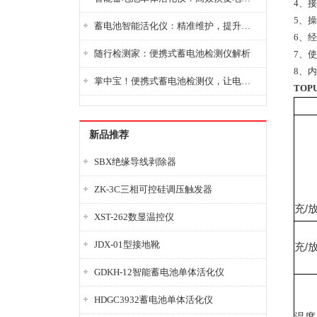
4、
5、
蓄电池智能活化仪：精准维护，提升电池健康状态
6、
随行检测家：便携式蓄电池检测仪解析
7、
8、
掌中宝！便携式蓄电池检测仪，让电池检测变得简单又快捷！
TOP
新品推荐
SBX绝缘导线剥除器
ZK-3C三相可控硅调压触发器
充/
XST-262数显温控仪
JDX-01型接地靴
充/
GDKH-12智能蓄电池单体活化仪
HDGC3932蓄电池单体活化仪
温度