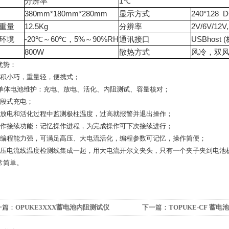
分辨率
1℃
380mm*180mm*280mm
显示方式
240*128
重量
12.5Kg
分辨率
2V/6V/12V
环境
-20℃～60℃，5%～90%RH
通讯接口
USBhost
800W
散热方式
风冷，双
优势：
体积小巧，重量轻，便携式；
*单体电池维护：充电、放电、活化、内阻测试、容量核对；
三段式充电；
充放电和活化过程中监测极柱温度，过高就报警并退出操作；
操作接续功能：记忆操作进程，为完成操作可下次接续进行；
可编程能力强，可满足高压、大电流活化，编程参数可记忆，操作简便；
电压电流线温度检测线集成一起，用大电流开尔文夹头，只有一个夹子夹到电池
常简单。
一篇：
OPUKE3XXX蓄电池内阻测试仪
下一篇：
TOPUKE-CF 蓄