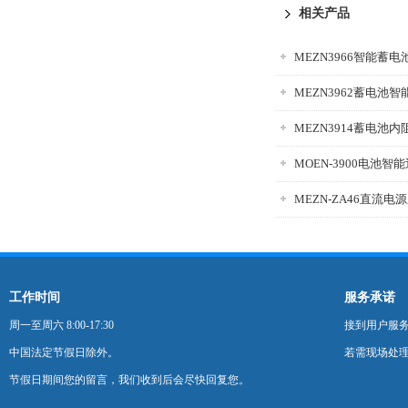
相关产品
MEZN3962蓄电池
MEZN3914蓄电池
MOEN-3900电池智
工作时间
服务承诺
周一至周六 8:00-17:30
接到用户服
中国法定节假日除外。
若需现场处理
节假日期间您的留言，我们收到后会尽快回复您。