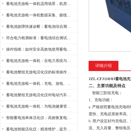
蓄电池充放检一体机适用场景，机房基站变电站铅酸蓄电池维护检测应用
蓄电池充放检一体机数据采集、曲线分析与电池健康状态智能评估功能详解
蓄电池故障快速诊断：蓄电池综合测试仪判断落后电池的方法与标准
符合电力检测标准：蓄电池综合测试仪测试规范与精度校准方法详解
操作指南：如何安全高效地使用蓄电池智能活化仪？
蓄电池充放检一体机：在电力系统与储能设备中的创新应用，确保蓄电池性能与可靠性
详细介绍
蓄电池整组充放电活化仪的标准操作流程：从接线设置到充放电参数设定的安全规范
JZL-CFJ110/03蓄电
蓄电池充放检一体机：充电、放电、检测三功能集成设备
二、主要功能及特点
智能三阶段充电；
蓄电池整组充放电活化仪对电动汽车电池有帮助吗？
1、充电功能：
蓄电池充放检一体机：为电池健康管理提供一站式解决方案
a. 严格按照蓄电池充
度快、充电还原效率高、
智能蓄电池单体活化仪：高效恢复电池性能，延长蓄电池使用寿命
b. 用户设定好均充电
流、充入容量、整组电压
蓄电池智能活化仪：精准维护，提升电池健康状态