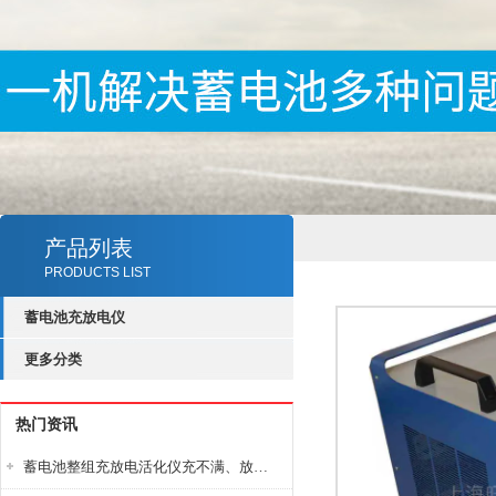
产品列表
PRODUCTS LIST
蓄电池充放电仪
更多分类
热门资讯
蓄电池整组充放电活化仪充不满、放不完怎么办？