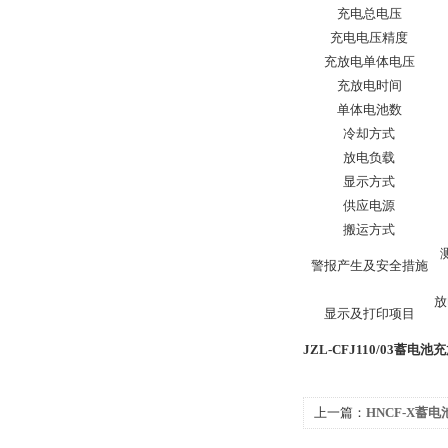
充电总电压
充电电压精度
充放电单体电压
充放电时间
单体电池数
冷却方式
放电负载
显示方式
供应电源
搬运方式
警报产生及安全措施
放
显示及打印项目
JZL-CFJ110/03蓄电
上一篇：
HNCF-X蓄