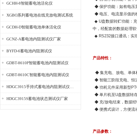
GCHH-8智能蓄电池活化仪
◆ 保护功能：如有电压
◆ 电压、电流显示值的
XGBO系列蓄电池在线充放电测试系统
◆
U
盘数据转贮功能：
GCDH-D智能蓄电池单体活化仪
中，经配套的数据处理软
◆
RS232
接口通讯：实
GCNZ-A蓄电池内阻测试仪厂家
BYFD-6蓄电池内阻测试仪
产品特性：
GDBT-8610P智能蓄电池内阻测试仪
◆ 集充电、放电、单
GDBT-8610C智能蓄电池内阻测试仪
◆ 智能三阶段充电、恒
HDGC3915手持式蓄电池内阻测试仪厂家
◆ 功耗元件采用新型
PT
◆ 单片机至
U
盘数据转
HDGC3915S蓄电池状态测试仪厂家
◆ 充
/
放电结束，数据经
◆ 便携式设计，方便流
产品参数：