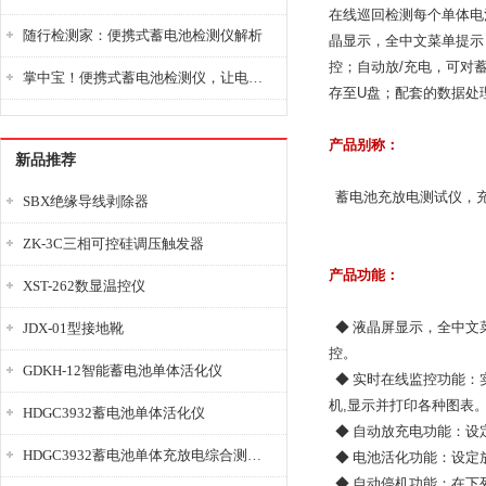
在线巡回检测每个单体电
随行检测家：便携式蓄电池检测仪解析
晶显示，全中文菜单提示
控；自动放
/
充电，可对
掌中宝！便携式蓄电池检测仪，让电池检测变得简单又快捷！
存至
U
盘；配套的数据处
产品别称：
新品推荐
蓄电池充放电测试仪，充
SBX绝缘导线剥除器
ZK-3C三相可控硅调压触发器
产品功能：
XST-262数显温控仪
◆ 液晶屏显示，全中文
JDX-01型接地靴
控。
GDKH-12智能蓄电池单体活化仪
◆ 实时在线监控功能：
机
,
显示并打印各种图表
HDGC3932蓄电池单体活化仪
◆ 自动放充电功能：设
HDGC3932蓄电池单体充放电综合测试仪
◆ 电池活化功能：设定
◆ 自动停机功能：在下