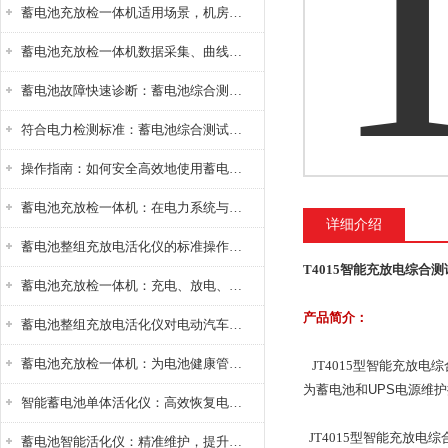
蓄电池充放检一体机适用场景，机房基站变电站铅酸蓄电池维护检测应用
蓄电池充放检一体机数据采集、曲线分析与电池健康状态智能评估功能详解
蓄电池故障快速诊断：蓄电池综合测试仪判断落后电池的方法与标准
符合电力检测标准：蓄电池综合测试仪测试规范与精度校准方法详解
操作指南：如何安全高效地使用蓄电池智能活化仪？
蓄电池充放检一体机：在电力系统与储能设备中的创新应用，确保蓄电池性能与可靠性
详细介绍
蓄电池整组充放电活化仪的标准操作流程：从接线设置到充放电参数设定的安全规范
T4015智能充放电综合测
蓄电池充放检一体机：充电、放电、检测三功能集成设备
产品简介：
蓄电池整组充放电活化仪对电动汽车电池有帮助吗？
蓄电池充放检一体机：为电池健康管理提供一站式解决方案
JT4015
型智能充放电综
为蓄电池和
UPS
电源维护
智能蓄电池单体活化仪：高效恢复电池性能，延长蓄电池使用寿命
JT4015
型智能充放电综
蓄电池智能活化仪：精准维护，提升电池健康状态