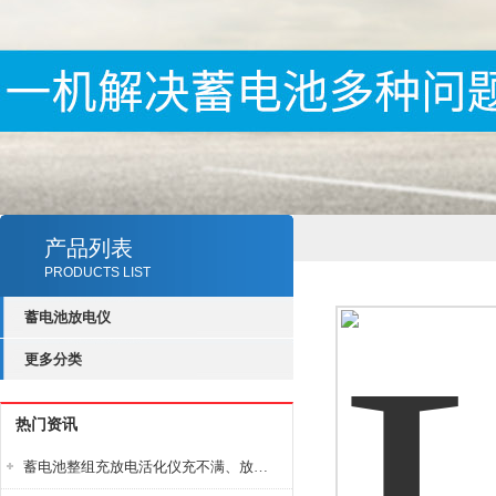
产品列表
PRODUCTS LIST
蓄电池放电仪
更多分类
热门资讯
蓄电池整组充放电活化仪充不满、放不完怎么办？