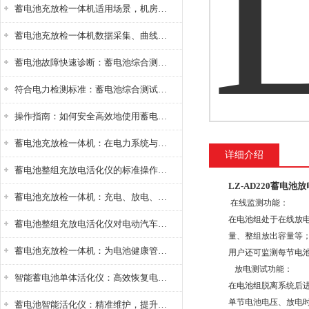
蓄电池充放检一体机适用场景，机房基站变电站铅酸蓄电池维护检测应用
蓄电池充放检一体机数据采集、曲线分析与电池健康状态智能评估功能详解
蓄电池故障快速诊断：蓄电池综合测试仪判断落后电池的方法与标准
符合电力检测标准：蓄电池综合测试仪测试规范与精度校准方法详解
操作指南：如何安全高效地使用蓄电池智能活化仪？
蓄电池充放检一体机：在电力系统与储能设备中的创新应用，确保蓄电池性能与可靠性
详细介绍
蓄电池整组充放电活化仪的标准操作流程：从接线设置到充放电参数设定的安全规范
LZ-AD220蓄电池
蓄电池充放检一体机：充电、放电、检测三功能集成设备
在线监测功能：
在电池组处于在线放
蓄电池整组充放电活化仪对电动汽车电池有帮助吗？
量、整组放出容量等
蓄电池充放检一体机：为电池健康管理提供一站式解决方案
用户还可监测每节电
放电测试功能：
智能蓄电池单体活化仪：高效恢复电池性能，延长蓄电池使用寿命
在电池组脱离系统后
单节电池电压、放电
蓄电池智能活化仪：精准维护，提升电池健康状态