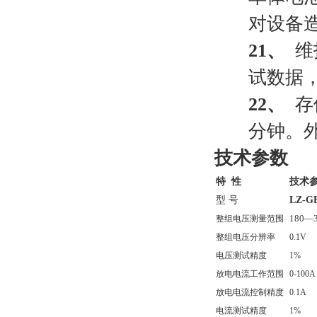
对设备
21、
维
试数据
22、
存
分钟。外
技术参数
特 性
技术
型 号
LZ-G
180
—
整组电压测量范围
整组电压分辨率
0.1V
电压测试精度
1%
放电电流工作范围
0-100A
放电电流控制精度
0.1A
电流测试精度
1%