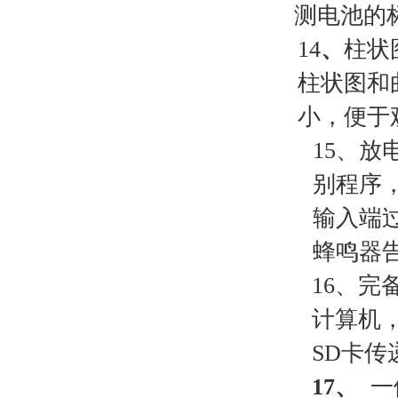
测电池的
14
、
柱状
柱状图和
小，便于
15、
别程序
输入端
蜂鸣器
16、完
计算机
SD卡
17、
一