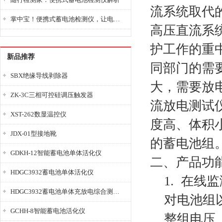
流系统取代
掌中宝！便携式蓄电池检测仪，让电池检测变得简单又快捷！
高压直流系
护工作的重
新品推荐
同部门的需要
SBX绝缘导线剥除器
大，需要放电
ZK-3C三相可控硅调压触发器
流放电测试
XST-262数显温控仪
度高、体积
JDX-01型接地靴
的蓄电池组
GDKH-12智能蓄电池单体活化仪
二、产品功
HDGC3932蓄电池单体活化仪
1. 在
HDGC3932蓄电池单体充放电综合测试仪
对电池组
GCHH-8智能蓄电池活化仪
整组电压