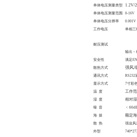
1.2V/
单体电压测量类型
单体电压测量范围
0-16V
单体电压分辨率
0.001V
工作电压
单相三线制
耐压测试
输出－机
安全性
满足EN6
强风
散热方式
通讯方式
RS23
显示方式
7寸彩
工作范
温 度
相对湿
湿 度
﹤60d
噪 音
额定海
海 拔
散 热
强迫风
外型
740*27