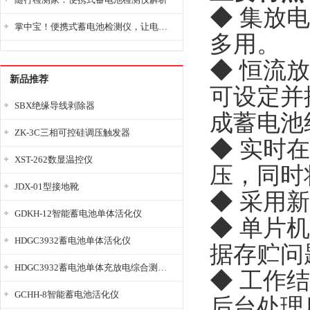
◆ 集放
掌中宝！便携式蓄电池检测仪，让电池检测变得简单又快捷！
多用。
◆ 恒流
新品推荐
可设定并
SBX绝缘导线剥除器
成蓄电池
ZK-3C三相可控硅调压触发器
◆ 实时
XST-262数显温控仪
压，同时
JDX-01型接地靴
◆ 采用
GDKH-12智能蓄电池单体活化仪
◆ 单片
HDGC3932蓄电池单体活化仪
据存贮问
HDGC3932蓄电池单体充放电综合测试仪
◆ 工作
GCHH-8智能蓄电池活化仪
后台处理