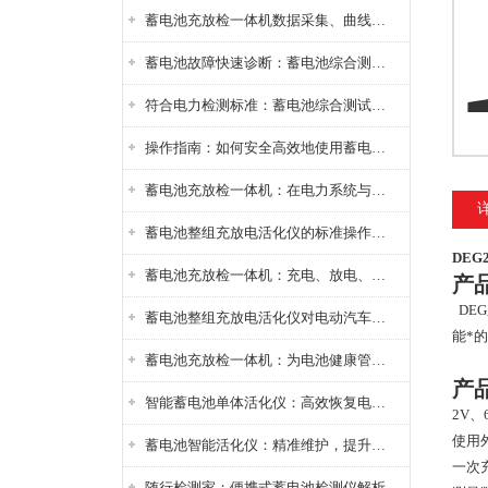
蓄电池充放检一体机数据采集、曲线分析与电池健康状态智能评估功能详解
蓄电池故障快速诊断：蓄电池综合测试仪判断落后电池的方法与标准
符合电力检测标准：蓄电池综合测试仪测试规范与精度校准方法详解
操作指南：如何安全高效地使用蓄电池智能活化仪？
蓄电池充放检一体机：在电力系统与储能设备中的创新应用，确保蓄电池性能与可靠性
蓄电池整组充放电活化仪的标准操作流程：从接线设置到充放电参数设定的安全规范
DE
蓄电池充放检一体机：充电、放电、检测三功能集成设备
产
DE
蓄电池整组充放电活化仪对电动汽车电池有帮助吗？
能*
蓄电池充放检一体机：为电池健康管理提供一站式解决方案
产
智能蓄电池单体活化仪：高效恢复电池性能，延长蓄电池使用寿命
2V、
使用
蓄电池智能活化仪：精准维护，提升电池健康状态
一次
随行检测家：便携式蓄电池检测仪解析