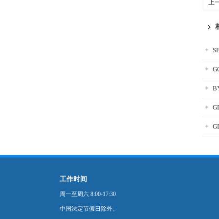
上
S
G
B
G
G
工作时间
周一至周六 8:00-17:30
中国法定节假日除外。