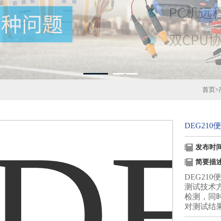
1
2
首页
>
DEG21
发布时间：
简要描
DEG21
测试技术
检测，同
对测试结