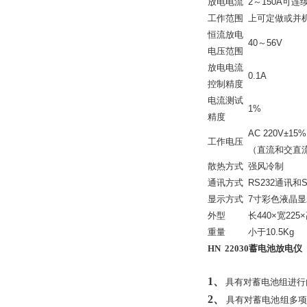
放电电流
2～150A可连
工作范围
上可定做或并
恒流放电
40～56V
电压范围
放电电流
0.1A
控制精度
电流测试
1%
精度
AC 220V±15%
工作电压
（直流和交直
散热方式
强风冷制
通讯方式
RS232通讯和
显示方式
7寸彩色液晶
外型
长440×宽225
重量
小于10.5Kg
HN 22030蓄电池放电仪
1、
具有对蓄电池组进行
2、
具有对蓄电池组多