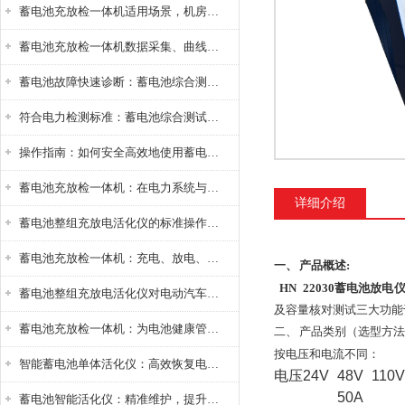
蓄电池充放检一体机适用场景，机房基站变电站铅酸蓄电池维护检测应用
蓄电池充放检一体机数据采集、曲线分析与电池健康状态智能评估功能详解
蓄电池故障快速诊断：蓄电池综合测试仪判断落后电池的方法与标准
符合电力检测标准：蓄电池综合测试仪测试规范与精度校准方法详解
操作指南：如何安全高效地使用蓄电池智能活化仪？
蓄电池充放检一体机：在电力系统与储能设备中的创新应用，确保蓄电池性能与可靠性
详细介绍
蓄电池整组充放电活化仪的标准操作流程：从接线设置到充放电参数设定的安全规范
蓄电池充放检一体机：充电、放电、检测三功能集成设备
一、
产品概述
:
HN 22030蓄电池放电
蓄电池整组充放电活化仪对电动汽车电池有帮助吗？
及容量核对测试三大功能
蓄电池充放检一体机：为电池健康管理提供一站式解决方案
二、
产品类别（选型方法
按电压和电流不同：
智能蓄电池单体活化仪：高效恢复电池性能，延长蓄电池使用寿命
电压
24V
48V
110V
50A
蓄电池智能活化仪：精准维护，提升电池健康状态