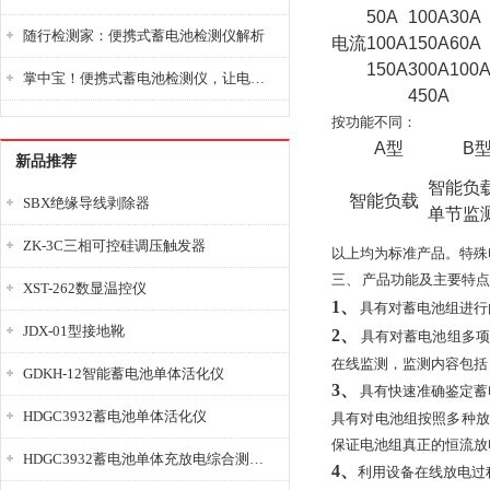
50A
100A
30A
随行检测家：便携式蓄电池检测仪解析
电流
100A
150A
60A
150A
300A
100
掌中宝！便携式蓄电池检测仪，让电池检测变得简单又快捷！
450A
按功能不同：
A型
B
新品推荐
智能负
智能负载
SBX绝缘导线剥除器
单节监
ZK-3C三相可控硅调压触发器
以上均为标准产品。特殊
三、
产品功能及主要特点
XST-262数显温控仪
1、
具有对蓄电池组进行
JDX-01型接地靴
2、
具有对蓄电池组多
在线监测，监测内容包括
GDKH-12智能蓄电池单体活化仪
3、
具有快速准确鉴定蓄
HDGC3932蓄电池单体活化仪
具有对电池组按照多种放
保证电池组真正的恒流放
HDGC3932蓄电池单体充放电综合测试仪
4、
利用设备在线放电过