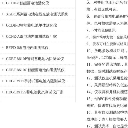
5、
对整组电压为24V/4
GCHH-8智能蓄电池活化仪
块，有线无线可选。
XGBO系列蓄电池在线充放电测试系统
6、
在做容量放电试验时
件。也可根据需要人为终
GCDH-D智能蓄电池单体活化仪
7、
7寸彩色触摸屏。
GCNZ-A蓄电池内阻测试仪厂家
8、
操作简单方便：全部采
9、
仪表可对主要测试结果
BYFD-6蓄电池内阻测试仪
10
、
放电参数模板功能
压保护，LCD提示，蜂
GDBT-8610P智能蓄电池内阻测试仪
11、完备的通讯功能，
GDBT-8610C智能蓄电池内阻测试仪
数据，随时测试随时保存
12、测试仪主机采用监
HDGC3915手持式蓄电池内阻测试仪厂家
13、采用新型特殊的低
14、仪表具有并机功能
HDGC3915S蓄电池状态测试仪厂家
15、*的PC软件分析
观察。快速查找历史纪录
16、具有自动测试保护
成冲击；也可根据需要人
17、测试完毕，自动显