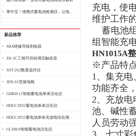
充电，使
掌中宝！便携式蓄电池检测仪，让电池检测变得简单又快捷！
维护工作的
蓄电池组
新品推荐
组智能充电
SBX绝缘导线剥除器
HN1015
ZK-3C三相可控硅调压触发器
※产品特
XST-262数显温控仪
1、集充
JDX-01型接地靴
功能齐全
GDKH-12智能蓄电池单体活化仪
2、充放电
HDGC3932蓄电池单体活化仪
池、碱性
HDGC3932蓄电池单体充放电综合测试仪
人员劳动
GCHH-8智能蓄电池活化仪
3、七寸