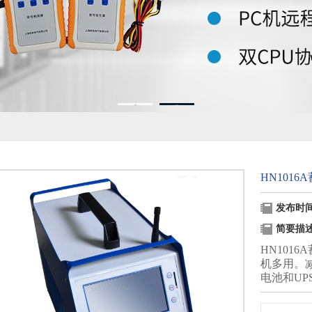
1
2
HN101
发布时间：
简要描
HN101
机多用。
电池和U