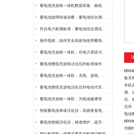
蓄电池充放检一体机数据采集、曲线分析与电池健康状态智能评估功能详解
蓄电池故障快速诊断：蓄电池综合测试仪判断落后电池的方法与标准
符合电力检测标准：蓄电池综合测试仪测试规范与精度校准方法详解
操作指南：如何安全高效地使用蓄电池智能活化仪？
蓄电池充放检一体机：在电力系统与储能设备中的创新应用，确保蓄电池性能与可靠性
蓄电池整组充放电活化仪的标准操作流程：从接线设置到充放电参数设定的安全规范
HN1
蓄电池充放检一体机：充电、放电、检测三功能集成设备
集充
本机
蓄电池整组充放电活化仪对电动汽车电池有帮助吗？
测、
蓄电池充放检一体机：为电池健康管理提供一站式解决方案
压、
完毕
智能蓄电池单体活化仪：高效恢复电池性能，延长蓄电池使用寿命
电池
HN1
蓄电池智能活化仪：精准维护，提升电池健康状态
功能
随行检测家：便携式蓄电池检测仪解析