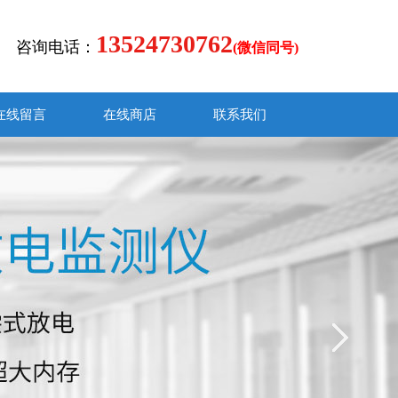
13524730762
咨询电话：
(微信同号)
在线留言
在线商店
联系我们