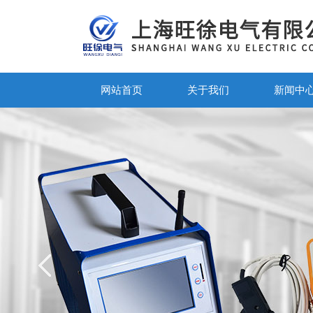
网站首页
关于我们
新闻中