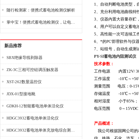
1、自动判断电池类型，
随行检测家：便携式蓄电池检测仪解析
2、充分利用电池曲线特
3、仪器内置大容量存贮，
掌中宝！便携式蓄电池检测仪，让电池检测变得简单又快捷！
4、用户可以自定义蓄电
5、高性能一次可连续工
6、*的PC管理软件与
新品推荐
7、站组号，自动生成测
PY-SI蓄电池内阻测试仪
SBX绝缘导线剥除器
技术参数：
ZK-3C三相可控硅调压触发器
工作电源 内置12V/ 3
工作温度 -10℃～+
XST-262数显温控仪
测量范围 电压：0-15V 
存储温度 -10℃～+50
JDX-01型接地靴
相对湿度 小于85%；
GDKH-12智能蓄电池单体活化仪
电压范围 0～15VDC
HDGC3932蓄电池单体活化仪
产品概述：
HDGC3932蓄电池单体充放电综合测试仪
我公司根据国网公司的相
信、铁路、石化、汽车、