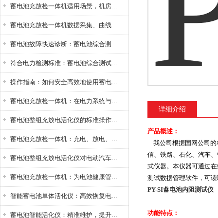
蓄电池充放检一体机适用场景，机房基站变电站铅酸蓄电池维护检测应用
蓄电池充放检一体机数据采集、曲线分析与电池健康状态智能评估功能详解
蓄电池故障快速诊断：蓄电池综合测试仪判断落后电池的方法与标准
符合电力检测标准：蓄电池综合测试仪测试规范与精度校准方法详解
操作指南：如何安全高效地使用蓄电池智能活化仪？
蓄电池充放检一体机：在电力系统与储能设备中的创新应用，确保蓄电池性能与可靠性
详细介绍
蓄电池整组充放电活化仪的标准操作流程：从接线设置到充放电参数设定的安全规范
产品概述：
蓄电池充放检一体机：充电、放电、检测三功能集成设备
我公司根据国网公司的相
信、铁路、石化、汽车、
蓄电池整组充放电活化仪对电动汽车电池有帮助吗？
式仪器。本仪器可通过在
蓄电池充放检一体机：为电池健康管理提供一站式解决方案
测试数据管理软件，可读
PY-SI蓄电池内阻测试仪
智能蓄电池单体活化仪：高效恢复电池性能，延长蓄电池使用寿命
功能特点：
蓄电池智能活化仪：精准维护，提升电池健康状态