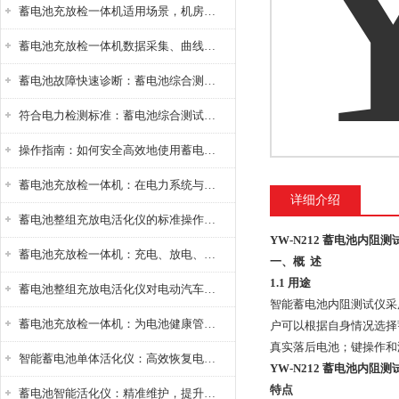
蓄电池充放检一体机适用场景，机房基站变电站铅酸蓄电池维护检测应用
蓄电池充放检一体机数据采集、曲线分析与电池健康状态智能评估功能详解
蓄电池故障快速诊断：蓄电池综合测试仪判断落后电池的方法与标准
符合电力检测标准：蓄电池综合测试仪测试规范与精度校准方法详解
操作指南：如何安全高效地使用蓄电池智能活化仪？
蓄电池充放检一体机：在电力系统与储能设备中的创新应用，确保蓄电池性能与可靠性
详细介绍
蓄电池整组充放电活化仪的标准操作流程：从接线设置到充放电参数设定的安全规范
YW-N212 蓄电池内阻测
蓄电池充放检一体机：充电、放电、检测三功能集成设备
一、概 述
1.1 用途
蓄电池整组充放电活化仪对电动汽车电池有帮助吗？
智能蓄电池内阻测试仪采
蓄电池充放检一体机：为电池健康管理提供一站式解决方案
户可以根据自身情况选择
真实落后电池；键操作和
智能蓄电池单体活化仪：高效恢复电池性能，延长蓄电池使用寿命
YW-N212 蓄电池内阻测
特点
蓄电池智能活化仪：精准维护，提升电池健康状态