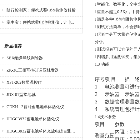
l 智能化、数字化，全
随行检测家：便携式蓄电池检测仪解析
l 重量不超过
0.5Kg
，手
l 满足各种电池内阻检
掌中宝！便携式蓄电池检测仪，让电池检测变得简单又快捷！
l 测试方法简单，不会
l 仪表本身可大量存储
分析。
新品推荐
l 测试报表可以方便的导
l 四端多用途测试夹，
SBX绝缘导线剥除器
1.3 功能
ZK-3C三相可控硅调压触发器
序号
项 目
描 述
XST-262数显温控仪
1
电池测量
可进行
2
示波器
示波器
JDX-01型接地靴
3
数据管理
测量数
GDKH-12智能蓄电池单体活化仪
4
系统管理
包括计
1.4技术参数
HDGC3932蓄电池单体活化仪
项目
参数
HDGC3932蓄电池单体充放电综合测试仪
内阻：0.0m
测量范围
电压：0.000