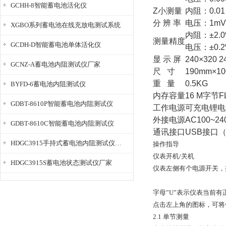
GCHH-8智能蓄电池活化仪
Z小测量
内阻：0.
分 辨 率
电压：1mV
XGBO系列蓄电池在线充放电测试系统
内阻：±2.0
测量精度
GCDH-D智能蓄电池单体活化仪
电压：±0.2%
显 示 屏
240×320 
GCNZ-A蓄电池内阻测试仪厂家
尺 寸
190mm×1
重 量
0.5KG
BYFD-6蓄电池内阻测试仪
内存容量
16 M字节F
GDBT-8610P智能蓄电池内阻测试仪
工作电源
可充电锂电
外接电源
AC100~2
GDBT-8610C智能蓄电池内阻测试仪
通讯接口
USB接口
HDGC3915手持式蓄电池内阻测试仪厂家
操作指导
仪表开机/关机
HDGC3915S蓄电池状态测试仪厂家
仪表左侧有个电源开关，
字母”U”表示仪表当前有
点击左上角的图标，可将
2.1 单节测量