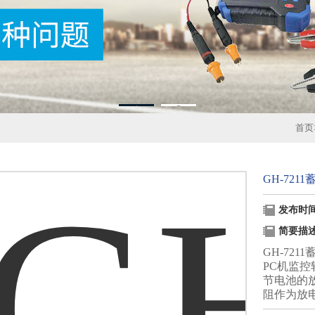
1
2
首页
GH-72
发布时间：
简要描
GH-72
PC机监
节电池的
阻作为放