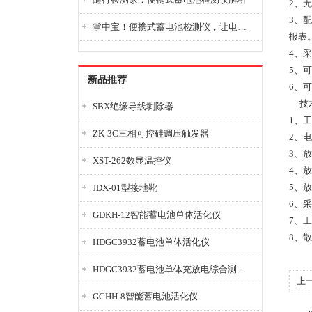
2、
3、
掌中宝！便携式蓄电池检测仪，让电池检测变得简单又快捷！
报表
4、
5、
新品推荐
6、
技术
SBX绝缘导线剥除器
1、工
ZK-3C三相可控硅调压触发器
2、电
3、
XST-262数显温控仪
4、放
5、放
JDX-01型接地靴
6、采
GDKH-12智能蓄电池单体活化仪
7、
8、
HDGC3932蓄电池单体活化仪
HDGC3932蓄电池单体充放电综合测试仪
上
GCHH-8智能蓄电池活化仪