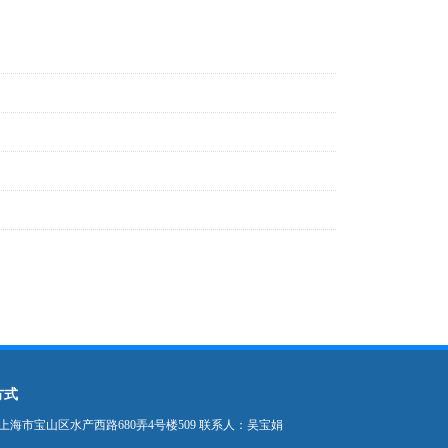
方式
上海市宝山区水产西路680弄4号楼509 联系人：吴宝娟