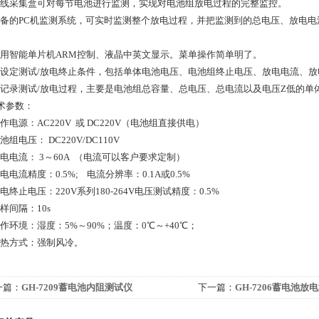
无线采集盒可对每节电池进行监测，实现对电池组放电过程的完整监控。
配备的PC机监测系统，可实时监测整个放电过程，并把监测到的总电压、放电
。
采用智能单片机ARM控制、液晶中英文显示。菜单操作简单明了。
可设定测试/放电终止条件，包括单体电池电压、电池组终止电压、放电电流、放
可记录测试/放电过程，主要是电池组总容量、总电压、总电流以及电压Z低的单
参数：
作电源：AC220V 或 DC220V（电池组直接供电）
池组电压： DC220V/DC110V
放电电流： 3～60A （电流可以客户要求定制）
电电流精度：0.5%; 电流分辨率：0.1A或0.5%
电终止电压：220V系列180-264V电压测试精度：0.5%
样间隔：10s
工作环境：湿度：5%～90%；温度：0℃～+40℃；
散热方式：强制风冷。
一篇：
GH-7209蓄电池内阻测试仪
下一篇：
GH-7206蓄电池放