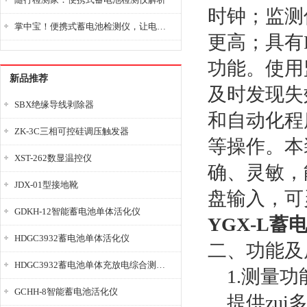
时钟；监测
掌中宝！便携式蓄电池检测仪，让电池检测变得简单又快捷！
更高；具有R
功能。使用
新品推荐
及时发现失
SBX绝缘导线剥除器
和自动化程
ZK-3C三相可控硅调压触发器
等操作。本
XST-262数显温控仪
确、灵敏，
JDX-01型接地靴
盘输入，可
GDKH-12智能蓄电池单体活化仪
YGX-L
HDGC3932蓄电池单体活化仪
二、功能及
HDGC3932蓄电池单体充放电综合测试仪
1.
测量功
GCHH-8智能蓄电池活化仪
提供zui