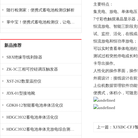
主要特点：
随行检测家：便携式蓄电池检测仪解析
集充电、放电、单体电压
7寸彩色触摸液晶显示器
掌中宝！便携式蓄电池检测仪，让电池检测变得简单又快捷！
恒流放电、智能三阶段充
试、监控、活化，在线或
恒流放电和恒功率放电；
新品推荐
可以实时查看单体电池柱
测试过程突然停电或长时
SBX绝缘导线剥除器
卡导出操作。
ZK-3C三相可控硅调压触发器
人性化的操作界面，操作
外观设计：接线设计在前
XST-262数显温控仪
上位机数据管理软件功能
便携式，体积小，可随意
JDX-01型接地靴
GDKH-12智能蓄电池单体活化仪
HDGC3932蓄电池单体活化仪
上一篇：
XJXDC-C
HDGC3932蓄电池单体充放电综合测试仪