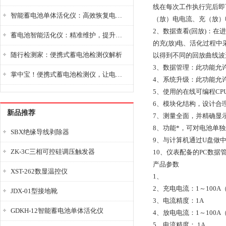
线在每次工作执行完后即
智能蓄电池单体活化仪：高效恢复电池性能，延长蓄电池使用寿命
（放）电电流、充（放）
2、数据查看(回放)：在
蓄电池智能活化仪：精准维护，提升电池健康状态
的充(放)电、活化过程
随行检测家：便携式蓄电池检测仪解析
以得到不同的回放曲线波
3、数据管理：此功能允
掌中宝！便携式蓄电池检测仪，让电池检测变得简单又快捷！
4、系统升级：此功能允
5、使用的在线可编程C
6、模块化结构，设计合
新品推荐
7、测量全面，并精确显
8、功能*，可对电池单独
SBX绝缘导线剥除器
9、与计算机通过U盘做
ZK-3C三相可控硅调压触发器
10、仪表配备的PC数
产品参数
XST-262数显温控仪
1、
2、充电电流：1～100A
JDX-01型接地靴
3、电流精度：1A
GDKH-12智能蓄电池单体活化仪
4、放电电流：1～100A
5、电流精度： 1A