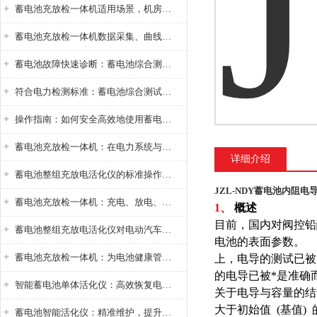
蓄电池充放检一体机适用场景，机房基站变电站铅酸蓄电池维护检测应用
蓄电池充放检一体机数据采集、曲线分析与电池健康状态智能评估功能详解
蓄电池故障快速诊断：蓄电池综合测试仪判断落后电池的方法与标准
符合电力检测标准：蓄电池综合测试仪测试规范与精度校准方法详解
操作指南：如何安全高效地使用蓄电池智能活化仪？
蓄电池充放检一体机：在电力系统与储能设备中的创新应用，确保蓄电池性能与可靠性
详细介绍
蓄电池整组充放电活化仪的标准操作流程：从接线设置到充放电参数设定的安全规范
JZL-NDY蓄电池内阻电
蓄电池充放检一体机：充电、放电、检测三功能集成设备
1、
概述
目前，国内对阀控铅
蓄电池整组充放电活化仪对电动汽车电池有帮助吗？
电池的表面参数。
蓄电池充放检一体机：为电池健康管理提供一站式解决方案
上，电导的测试已被
的电导已被*是准确
智能蓄电池单体活化仪：高效恢复电池性能，延长蓄电池使用寿命
关于电导与容量的结
大于初始值 (基值)
蓄电池智能活化仪：精准维护，提升电池健康状态