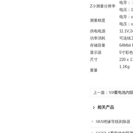
电导： 
Z小测量分辨率
电压：1
电导：±0.
测量精度
电压：±0.
供电电源
11.1V,
功率消耗
可连续工
存储容量
64Mbit 
显示器
5寸彩色
尺寸
220 x 1
1.1Kg
重量
上一篇：
YD蓄电池内
相关产品
SBX绝缘导线剥除器