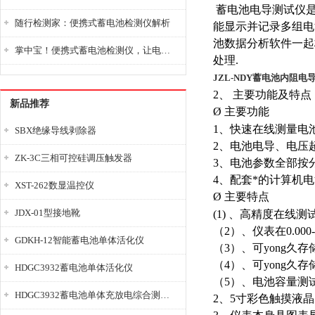
蓄电池电导测试仪是
随行检测家：便携式蓄电池检测仪解析
能显示并记录多组电
池数据分析软件一起
掌中宝！便携式蓄电池检测仪，让电池检测变得简单又快捷！
处理.
JZL-NDY蓄电池内阻电
2、 主要功能及特点
新品推荐
Ø 主要功能
1、快速在线测量电
SBX绝缘导线剥除器
2、电池电导、电压
ZK-3C三相可控硅调压触发器
3、电池参数全部按
4、配套*的计算机
XST-262数显温控仪
Ø 主要特点
JDX-01型接地靴
(1) 、高精度在
（2）、仪表在0.00
GDKH-12智能蓄电池单体活化仪
（3）、可yong久存
（4）、可yong久
HDGC3932蓄电池单体活化仪
（5）、电池容量测试范
HDGC3932蓄电池单体充放电综合测试仪
2、5寸彩色触摸液