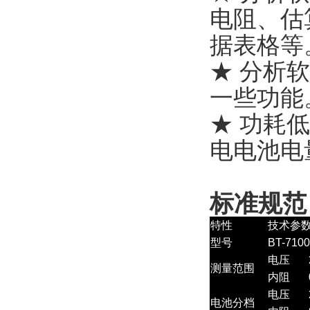
电阻、估
据表格等
★ 分析
一些功能
★ 功耗
电电池电
标准规范
特性
技术参
型号
BT-710
电压
测量范围
内阻
电压
电池分档