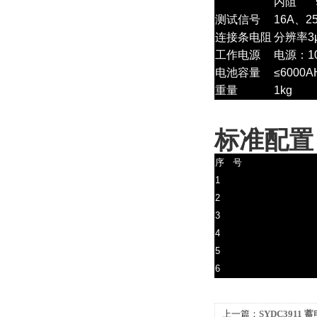
内阻
测试信号
16A、
连接条电阻
分辨率3
工作电源
电源：1
电池容量
≤6000A
重量
1kg
标准配置
序 号
1
2
3
4
5
6
上一篇：
SYDC3911