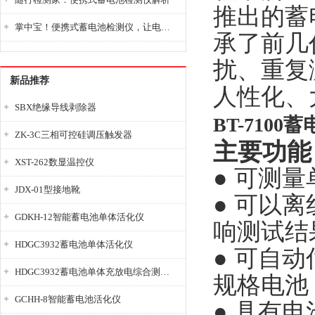
推出的蓄电
掌中宝！便携式蓄电池检测仪，让电池检测变得简单又快捷！
承了前几
扰、重复
新品推荐
人性化、
SBX绝缘导线剥除器
BT-7100
ZK-3C三相可控硅调压触发器
主要功能
XST-262数显温控仪
● 可测
JDX-01型接地靴
● 可以
GDKH-12智能蓄电池单体活化仪
响测试结
HDGC3932蓄电池单体活化仪
● 可自
HDGC3932蓄电池单体充放电综合测试仪
规格电池，
GCHH-8智能蓄电池活化仪
● 具有