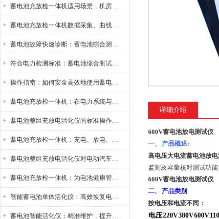
蓄电池充放检一体机适用场景，机房基站变电站铅酸蓄电池维护检测应用
蓄电池充放检一体机数据采集、曲线分析与电池健康状态智能评估功能详解
蓄电池故障快速诊断：蓄电池综合测试仪判断落后电池的方法与标准
符合电力检测标准：蓄电池综合测试仪测试规范与精度校准方法详解
操作指南：如何安全高效地使用蓄电池智能活化仪？
蓄电池充放检一体机：在电力系统与储能设备中的创新应用，确保蓄电池性能与可靠性
详细介绍
蓄电池整组充放电活化仪的标准操作流程：从接线设置到充放电参数设定的安全规范
600V蓄电池放电测试仪
蓄电池充放检一体机：充电、放电、检测三功能集成设备
一、
产品概述
:
高电压大电流蓄电池放电
蓄电池整组充放电活化仪对电动汽车电池有帮助吗？
监测及容量核对测试功能
蓄电池充放检一体机：为电池健康管理提供一站式解决方案
600V蓄电池放电测试仪
二、
产品类别
智能蓄电池单体活化仪：高效恢复电池性能，延长蓄电池使用寿命
按电压和电流不同：
电压
220V
380V
600V
11
蓄电池智能活化仪：精准维护，提升电池健康状态