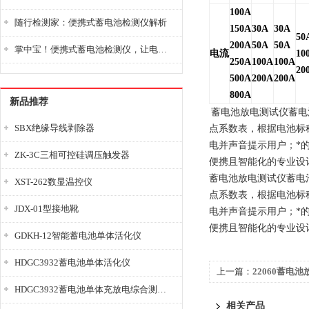
100A
随行检测家：便携式蓄电池检测仪解析
150A
30A
30A
50
200A
50A
50A
掌中宝！便携式蓄电池检测仪，让电池检测变得简单又快捷！
电流
10
250A
100A
100A
20
500A
200A
200A
800A
新品推荐
蓄电池放电测试仪
蓄电
SBX绝缘导线剥除器
点系数表，根据电池标
电并声音提示用户；*
ZK-3C三相可控硅调压触发器
便携且智能化的专业设
蓄电池放电测试仪
蓄电
XST-262数显温控仪
点系数表，根据电池标
JDX-01型接地靴
电并声音提示用户；*
便携且智能化的专业设
GDKH-12智能蓄电池单体活化仪
HDGC3932蓄电池单体活化仪
上一篇：
22060蓄电
HDGC3932蓄电池单体充放电综合测试仪
相关产品