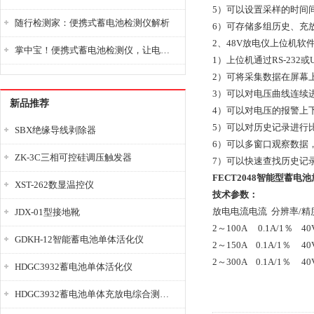
5）可以设置采样的时间
随行检测家：便携式蓄电池检测仪解析
6）可存储多组历史、充
2、48V放电仪上位机软
掌中宝！便携式蓄电池检测仪，让电池检测变得简单又快捷！
1）上位机通过RS-23
2）可将采集数据在屏幕
3）可以对电压曲线连续
新品推荐
4）可以对电压的报警上
5）可以对历史记录进行
SBX绝缘导线剥除器
6）可以多窗口观察数据
ZK-3C三相可控硅调压触发器
7）可以快速查找历史记
FECT2048智能型蓄电
XST-262数显温控仪
技术参数：
放电电流电流 分辨率/精
JDX-01型接地靴
2～100A 0.1A/1％ 4
GDKH-12智能蓄电池单体活化仪
2～150A 0.1A/1％ 4
2～300A 0.1A/1％ 4
HDGC3932蓄电池单体活化仪
HDGC3932蓄电池单体充放电综合测试仪