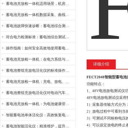
蓄电池充放检一体机适用场景，机房基站变电站铅酸蓄电池维护检测应用
蓄电池充放检一体机数据采集、曲线分析与电池健康状态智能评估功能详解
蓄电池故障快速诊断：蓄电池综合测试仪判断落后电池的方法与标准
符合电力检测标准：蓄电池综合测试仪测试规范与精度校准方法详解
操作指南：如何安全高效地使用蓄电池智能活化仪？
蓄电池充放检一体机：在电力系统与储能设备中的创新应用，确保蓄电池性能与可靠性
详细介绍
蓄电池整组充放电活化仪的标准操作流程：从接线设置到充放电参数设定的安全规范
FECT2048智能型蓄电
蓄电池充放检一体机：充电、放电、检测三功能集成设备
功能特点：
1、48V电池放电测试仪
蓄电池整组充放电活化仪对电动汽车电池有帮助吗？
48V电池放电测试仪采
蓄电池充放检一体机：为电池健康管理提供一站式解决方案
1）采集器传输方式分为
2）放电过程中可看到当
智能蓄电池单体活化仪：高效恢复电池性能，延长蓄电池使用寿命
3）可测试不同标称电压的单
4）可以设定放电的终止
蓄电池智能活化仪：精准维护，提升电池健康状态