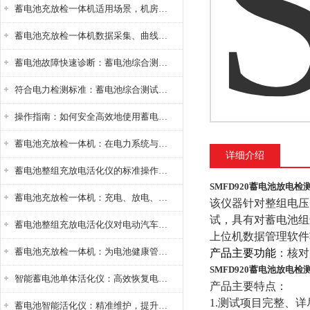
蓄电池充放检一体机适用场景，机房基站变电站铅酸蓄电池维护检测应用
蓄电池充放检一体机数据采集、曲线分析与电池健康状态智能评估功能详解
蓄电池故障快速诊断：蓄电池综合测试仪判断落后电池的方法与标准
符合电力检测标准：蓄电池综合测试仪测试规范与精度校准方法详解
操作指南：如何安全高效地使用蓄电池智能活化仪？
蓄电池充放检一体机：在电力系统与储能设备中的创新应用，确保蓄电池性能与可靠性
详细介绍
蓄电池整组充放电活化仪的标准操作流程：从接线设置到充放电参数设定的安全规范
SMFD920蓄电池放电检
蓄电池充放检一体机：充电、放电、检测三功能集成设备
该仪器针对整组电压
试，具有对蓄电池组
蓄电池整组充放电活化仪对电动汽车电池有帮助吗？
上位机数据管理软件
蓄电池充放检一体机：为电池健康管理提供一站式解决方案
产品主要功能
：核对
SMFD920蓄电池放电检
智能蓄电池单体活化仪：高效恢复电池性能，延长蓄电池使用寿命
产品主要特点：
1.
测试项目完整、详
蓄电池智能活化仪：精准维护，提升电池健康状态