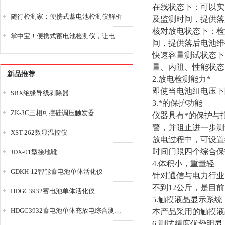
在线状态下：可以实
随行检测家：便携式蓄电池检测仪解析
及监测时间，提供落
核对放电状态下：检
掌中宝！便携式蓄电池检测仪，让电池检测变得简单又快捷！
间，提供落后电池维
快速容量测试状态下
量、内阻、性能状态
新品推荐
2.
放电检测能力*
即使当电池组电压下
SBX绝缘导线剥除器
3.
*的保护功能
ZK-3C三相可控硅调压触发器
仪器具有*的保护与
警，并阻止进一步测
XST-262数显温控仪
放电过程中，可设置
时间门限四个综合保
JDX-01型接地靴
4.
体积小，重量轻
GDKH-12智能蓄电池单体活化仪
针对通信与电力行业
不到
12
公斤，是目前
HDGC3932蓄电池单体活化仪
5.
触摸液晶显示系统
HDGC3932蓄电池单体充放电综合测试仪
本产品采用的触摸液
6.
测试精度优势明显