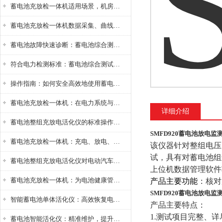
蓄电池充放检一体机适用场景，机房基站变电站铅酸蓄电池维护检测应用
蓄电池充放检一体机数据采集、曲线分析与电池健康状态智能评估功能详解
蓄电池故障快速诊断：蓄电池综合测试仪判断落后电池的方法与标准
符合电力检测标准：蓄电池综合测试仪测试规范与精度校准方法详解
操作指南：如何安全高效地使用蓄电池智能活化仪？
蓄电池充放检一体机：在电力系统与储能设备中的创新应用，确保蓄电池性能与可靠性
详细介绍
蓄电池整组充放电活化仪的标准操作流程：从接线设置到充放电参数设定的安全规范
SMFD920蓄电池放电监
蓄电池充放检一体机：充电、放电、检测三功能集成设备
该仪器针对整组电压
试，具有对蓄电池组
蓄电池整组充放电活化仪对电动汽车电池有帮助吗？
上位机数据管理软件
蓄电池充放检一体机：为电池健康管理提供一站式解决方案
产品主要功能
：核对
SMFD920蓄电池放电监
智能蓄电池单体活化仪：高效恢复电池性能，延长蓄电池使用寿命
产品主要特点：
1.
测试项目完整、详
蓄电池智能活化仪：精准维护，提升电池健康状态