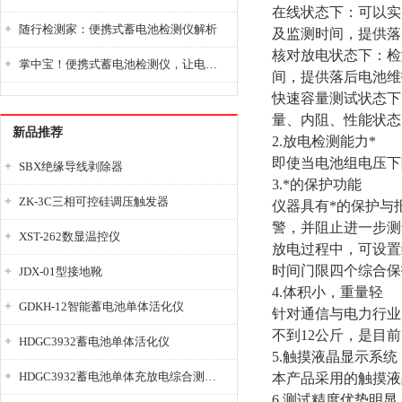
在线状态下：可以实
随行检测家：便携式蓄电池检测仪解析
及监测时间，提供落
核对放电状态下：检
掌中宝！便携式蓄电池检测仪，让电池检测变得简单又快捷！
间，提供落后电池维
快速容量测试状态下
量、内阻、性能状态
新品推荐
2.
放电检测能力*
即使当电池组电压下
SBX绝缘导线剥除器
3.
*的保护功能
ZK-3C三相可控硅调压触发器
仪器具有*的保护与
警，并阻止进一步测
XST-262数显温控仪
放电过程中，可设置
时间门限四个综合保
JDX-01型接地靴
4.
体积小，重量轻
GDKH-12智能蓄电池单体活化仪
针对通信与电力行业
不到
12
公斤，是目前
HDGC3932蓄电池单体活化仪
5.
触摸液晶显示系统
HDGC3932蓄电池单体充放电综合测试仪
本产品采用的触摸液
6.
测试精度优势明显