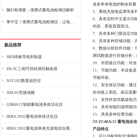
道各单体电池的剩余容量
随行检测家：便携式蓄电池检测仪解析
5、离线充放电监测等多
6、具有实时中文显示功
掌中宝！便携式蓄电池检测仪，让电池检测变得简单又快捷！
内容，界面直观简洁。
7、具有多种门限设定功
8、具有多种存储功能：
新品推荐
9、数据分析软件功能：
测试数据进行存储分析，
SBX绝缘导线剥除器
10、外部接点功能：对
ZK-3C三相可控硅调压触发器
11、节能功能：本设备
节能环保。
XST-262数显温控仪
12、安全保证功能：通
自动接上系统。保证该蓄
JDX-01型接地靴
13、支持外加负载放电
GDKH-12智能蓄电池单体活化仪
14、具有智能扫描周期
15、具有多种告警功能
HDGC3932蓄电池单体活化仪
ST-ZC48A/15 蓄电池
HDGC3932蓄电池单体充放电综合测试仪
产品特点
1、可以选配同时监测两