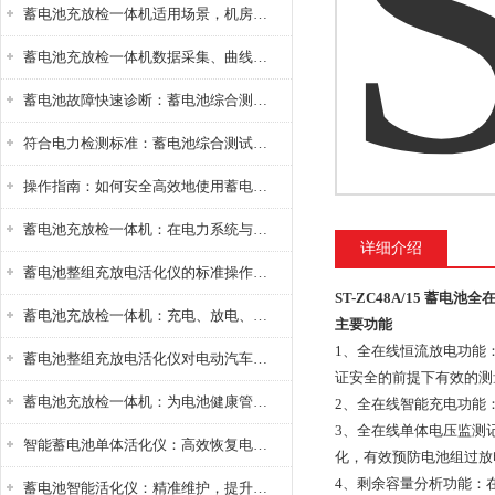
蓄电池充放检一体机适用场景，机房基站变电站铅酸蓄电池维护检测应用
蓄电池充放检一体机数据采集、曲线分析与电池健康状态智能评估功能详解
蓄电池故障快速诊断：蓄电池综合测试仪判断落后电池的方法与标准
符合电力检测标准：蓄电池综合测试仪测试规范与精度校准方法详解
操作指南：如何安全高效地使用蓄电池智能活化仪？
蓄电池充放检一体机：在电力系统与储能设备中的创新应用，确保蓄电池性能与可靠性
详细介绍
蓄电池整组充放电活化仪的标准操作流程：从接线设置到充放电参数设定的安全规范
ST-ZC48A/15 蓄电池
蓄电池充放检一体机：充电、放电、检测三功能集成设备
主要功能
1、全在线恒流放电功能
蓄电池整组充放电活化仪对电动汽车电池有帮助吗？
证安全的前提下有效的测
蓄电池充放检一体机：为电池健康管理提供一站式解决方案
2、全在线智能充电功能
3、全在线单体电压监测
智能蓄电池单体活化仪：高效恢复电池性能，延长蓄电池使用寿命
化，有效预防电池组过放
4、剩余容量分析功能：在
蓄电池智能活化仪：精准维护，提升电池健康状态