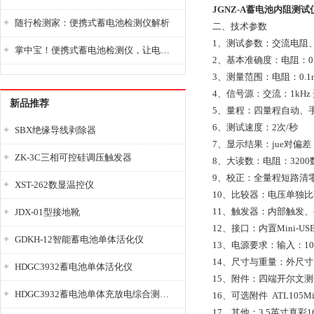
JGNZ-A蓄电池内阻测试
随行检测家：便携式蓄电池检测仪解析
二、技术参数
1、测试参数：交流电阻
掌中宝！便携式蓄电池检测仪，让电池检测变得简单又快捷！
2、基本准确度：电阻：0.5%
3、测量范围：电阻：0.1m
4、信号源：交流：1kHz
新品推荐
5、量程：四量程自动、
6、测试速度：2次/秒
SBX绝缘导线剥除器
7、显示结果：jue对偏
ZK-3C三相可控硅调压触发器
8、大读数：电阻：3200数
9、校正：全量程短路清
XST-262数显温控仪
10、比较器：电压单独比
11、触发器：内部触发
JDX-01型接地靴
12、接口：内置Mini-
GDKH-12智能蓄电池单体活化仪
13、电源要求：输入：100-24
14、尺寸与重量：外尺寸（mm）：
HDGC3932蓄电池单体活化仪
15、附件：四端开尔文
HDGC3932蓄电池单体充放电综合测试仪
16、可选附件 ATL105M
17、其他：3.5英寸真彩