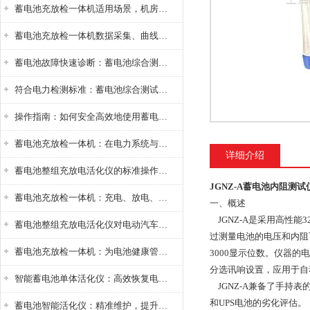
蓄电池充放检一体机适用场景，机房基站变电站铅酸蓄电池维护检测应用
蓄电池充放检一体机数据采集、曲线分析与电池健康状态智能评估功能详解
蓄电池故障快速诊断：蓄电池综合测试仪判断落后电池的方法与标准
符合电力检测标准：蓄电池综合测试仪测试规范与精度校准方法详解
操作指南：如何安全高效地使用蓄电池智能活化仪？
蓄电池充放检一体机：在电力系统与储能设备中的创新应用，确保蓄电池性能与可靠性
详细介绍
蓄电池整组充放电活化仪的标准操作流程：从接线设置到充放电参数设定的安全规范
JGNZ-A蓄电池内阻测试
蓄电池充放检一体机：充电、放电、检测三功能集成设备
一、概述
JGNZ-A是采用高性能
蓄电池整组充放电活化仪对电动汽车电池有帮助吗？
过测量电池的电压和内阻可
蓄电池充放检一体机：为电池健康管理提供一站式解决方案
3000显示位数。仪器
分选讯响设置，应用于自
智能蓄电池单体活化仪：高效恢复电池性能，延长蓄电池使用寿命
JGNZ-A兼备了手持
和UPS电池的劣化评估。
蓄电池智能活化仪：精准维护，提升电池健康状态