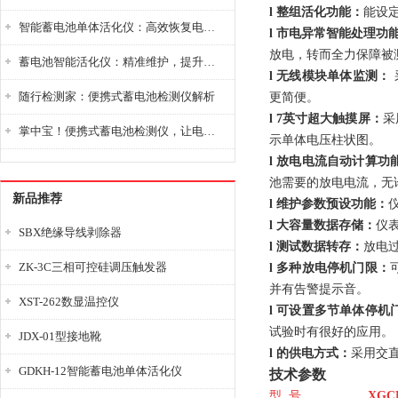
l
整组活化功能：
能设
智能蓄电池单体活化仪：高效恢复电池性能，延长蓄电池使用寿命
l
市电异常智能处理功
放电，转而全力保障被
蓄电池智能活化仪：精准维护，提升电池健康状态
l
无线模块单体监测：
随行检测家：便携式蓄电池检测仪解析
更简便。
l
7英寸超大触摸屏：
采
掌中宝！便携式蓄电池检测仪，让电池检测变得简单又快捷！
示单体电压柱状图。
l
放电电流自动计算功
池需要的放电电流，无
新品推荐
l
维护参数预设功能：
l
大容量数据存储：
仪
SBX绝缘导线剥除器
l
测试数据转存：
放电
ZK-3C三相可控硅调压触发器
l
多种放电停机门限：
并有告警提示音。
XST-262数显温控仪
l
可设置多节单体停机
试验时有很好的应用。
JDX-01型接地靴
l
的供电方式：
采用交
GDKH-12智能蓄电池单体活化仪
技术参数
型 号
XGC