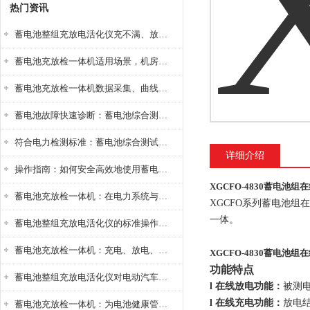
热门资讯
蓄电池整组充放电活化仪充不满、放不完怎么办？
蓄电池充放检一体机适用场景，机房基站变电站铅酸蓄电池维护检测应用
蓄电池充放检一体机数据采集、曲线分析与电池健康状态智能评估功能详解
蓄电池故障快速诊断：蓄电池综合测试仪判断落后电池的方法与标准
符合电力检测标准：蓄电池综合测试仪测试规范与精度校准方法详解
详细介绍
操作指南：如何安全高效地使用蓄电池智能活化仪？
XGCFO-4830蓄电池
蓄电池充放检一体机：在电力系统与储能设备中的创新应用，确保蓄电池性能与可靠性
XGCFO系列蓄电池
一体。
蓄电池整组充放电活化仪的标准操作流程：从接线设置到充放电参数设定的安全规范
蓄电池充放检一体机：充电、放电、检测三功能集成设备
XGCFO-4830蓄电池
功能特点
蓄电池整组充放电活化仪对电动汽车电池有帮助吗？
l
在线放电功能：
被测
l
在线充电功能：
放电
蓄电池充放检一体机：为电池健康管理提供一站式解决方案