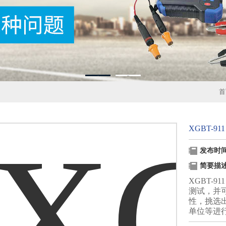
1
2
首
XGBT-9
发布时间：
简要描
XGBT-
测试，并
性，挑选
单位等进