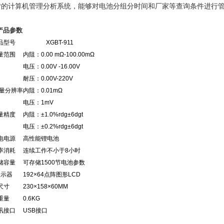
计算机管理分析系统，能够对电池分组分时间和厂家等查询条件进行
产品参数
品型号
XGBT-911
量范围
内阻：0.00 mΩ-100.00mΩ
电压：0.00V -16.00V
耐压：0.00V-220V
测量分辨率
内阻：0.01mΩ
电压：1mV
量精度
内阻：±1.0%rdg±6dgt
电压：±0.2%rdg±6dgt
电电源
高性能锂电池
率消耗
连续工作不小于8小时
储容量
可存储1500节电池参数
显示器
192×64点阵图形LCD
尺寸
230×158×60MM
重量
0.6KG
讯接口
USB接口