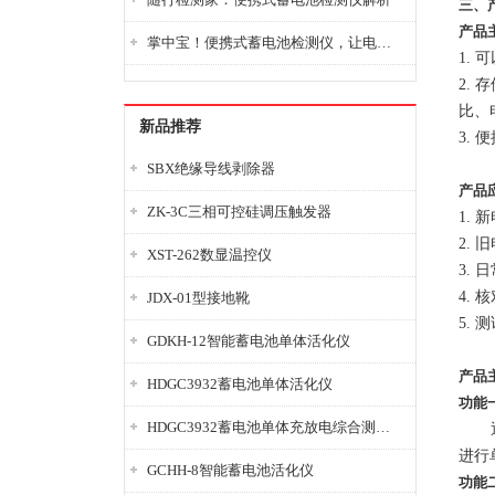
三、
产品
掌中宝！便携式蓄电池检测仪，让电池检测变得简单又快捷！
1.
2.
比、
新品推荐
3.
SBX绝缘导线剥除器
产品
ZK-3C三相可控硅调压触发器
1.
2.
XST-262数显温控仪
3.
4.
JDX-01型接地靴
5.
GDKH-12智能蓄电池单体活化仪
产品
HDGC3932蓄电池单体活化仪
功能
HDGC3932蓄电池单体充放电综合测试仪
通过
进行
GCHH-8智能蓄电池活化仪
功能