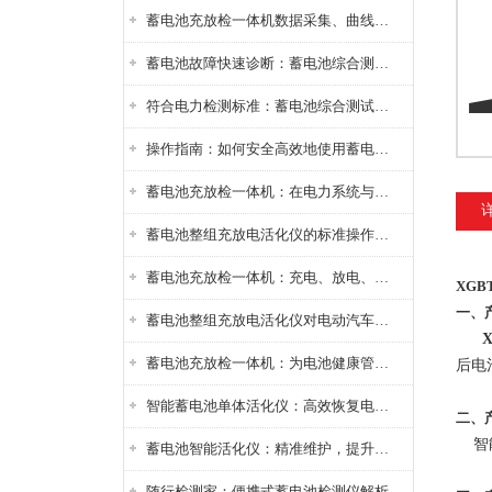
蓄电池充放检一体机数据采集、曲线分析与电池健康状态智能评估功能详解
蓄电池故障快速诊断：蓄电池综合测试仪判断落后电池的方法与标准
符合电力检测标准：蓄电池综合测试仪测试规范与精度校准方法详解
操作指南：如何安全高效地使用蓄电池智能活化仪？
蓄电池充放检一体机：在电力系统与储能设备中的创新应用，确保蓄电池性能与可靠性
蓄电池整组充放电活化仪的标准操作流程：从接线设置到充放电参数设定的安全规范
蓄电池充放检一体机：充电、放电、检测三功能集成设备
XGB
一、
蓄电池整组充放电活化仪对电动汽车电池有帮助吗？
蓄电池充放检一体机：为电池健康管理提供一站式解决方案
后电
智能蓄电池单体活化仪：高效恢复电池性能，延长蓄电池使用寿命
二、
智
蓄电池智能活化仪：精准维护，提升电池健康状态
随行检测家：便携式蓄电池检测仪解析