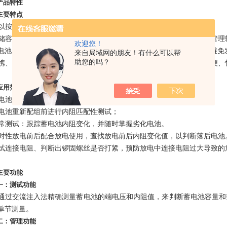
产品特性
主要特点
 可以按照用户需求定制更新仪表程序。
 存储容量大，能够表内存储1500多节蓄电池的测试参数，并配备计算机
欢迎您！
电池劣化趋势分析，从而可预见性的对蓄电池及时进行修复或更换，避免
来自局域网的朋友！有什么可以帮
助您的吗？
 便携、易操作：本仪表体积小，重量轻，操作简便，一看即会。能够方便
应用范围
 新电池配组验收测试；
 旧电池重新配组前进行内阻匹配性测试；
 日常测试：跟踪蓄电池内阻变化，并随时掌握劣化电池。
 核对性放电前后配合放电使用，查找放电前后内阻变化值，以判断落后电池
 测试连接电阻、判断出锣固螺丝是否打紧，预防放电中连接电阻过大导致的
主要功能
一：测试功能
交流注入法精确测量蓄电池的端电压和内阻值，来判断蓄电池容量和
单节测量。
二：管理功能