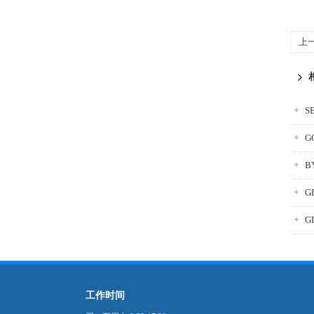
上
S
G
B
G
G
工作时间