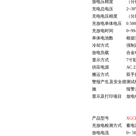
放电压精度
（分辨
充电总电压
2~3
充电电压精度
（分辨
充放电单体电压
0.5
充放电时间
0~9
单体电池数
根据
冷却方式
强制
放电负载
合
显示方式
7寸
供应电源
AC:2
搬运方式
双
警报产生及安全措
测试
施
报警
显示及打印项目
放电
产品型号
XGCF
充放电检测方式
蓄电
放电电流
0~ 5