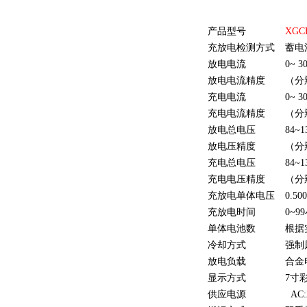
产品型号
XGCF
充放电检测方式
蓄电
放电电流
0~ 3
放电电流精度
（分辨
充电电流
0~ 3
充电电流精度
（分辨
放电总电压
84~
放电压精度
（分辨
充电总电压
84~
充电电压精度
（分辨
充放电单体电压
0.5
充放电时间
0~9
单体电池数
根据
冷却方式
强制
放电负载
合
显示方式
7寸
供应电源
AC: