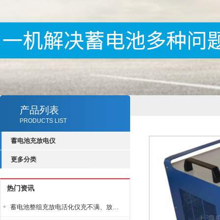
产品列表
PRODUCTS LIST
蓄电池充放电仪
更多分类
热门资讯
蓄电池整组充放电活化仪充不满、放不完怎么办？