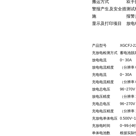
搬运方式
双
警报产生及安全措
测试
施
报警
显示及打印项目
放电
产品型号
XGCFJ-2
充放电检测方式
蓄电池脱
放电电流
0~ 30A
放电电流精度
（分辨率 0
充电电流
0~ 30A
充电电流精度
（分辨率 0
放电总电压
96~270V
放电压精度
（分辨率 1
充电总电压
96~270V
充电电压精度
（分辨率 1
充放电单体电压
0.500V
充放电时间
0~99小
单体电池数
根据实际