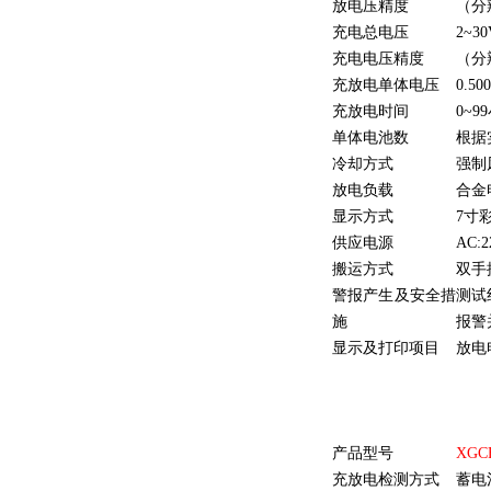
放电压精度
（分辨
充电总电压
2~3
充电电压精度
（分辨
充放电单体电压
0.5
充放电时间
0~9
单体电池数
根据
冷却方式
强制
放电负载
合
显示方式
7寸
供应电源
AC:2
搬运方式
双
警报产生及安全措
测试
施
报警
显示及打印项目
放电
产品型号
XGCF
充放电检测方式
蓄电