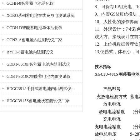
GCHH-8智能蓄电池活化仪
8、可保存10组充电、
9、内置GSM短信模
XGBO系列蓄电池在线充放电测试系统
10、人性化的操作界
GCDH-D智能蓄电池单体活化仪
11、外观设计：7寸
观大方。接线设计在前
GCNZ-A蓄电池内阻测试仪厂家
12、上位机数据管理
13,便携式，体积小
BYFD-6蓄电池内阻测试仪
GDBT-8610P智能蓄电池内阻测试仪
技术指标
XGCFJ-4815 智能蓄
GDBT-8610C智能蓄电池内阻测试仪
HDGC3915手持式蓄电池内阻测试仪厂家
产品型号
充放电检测方式
蓄电
HDGC3915S蓄电池状态测试仪厂家
放电电流
放电电流精度
（分辨
充电电流
充电电流精度
（分辨
放电总电压
9~2