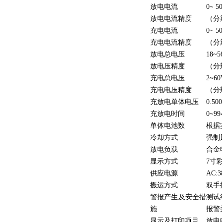
放电电流
0~ 5
放电电流精度
（分辨
充电电流
0~ 5
充电电流精度
（分辨
放电总电压
18
~
5
放电压精度
（分辨
充电总电压
2~
6
充电电压精度
（分辨
充放电单体电压
0.5
充放电时间
0~9
单体电池数
根据
冷却方式
强制
放电负载
合
显示方式
7寸
供应电源
AC:
搬运方式
双
警报产生及安全措
测试
施
报警
显示及打印项目
放电